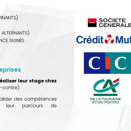
ERNANTS)
 ALTERNANTS)
NCE SIGNÉS
eprises
éaliser leur stage chez
ci-contre).
valider des compétences
s à leur parcours de