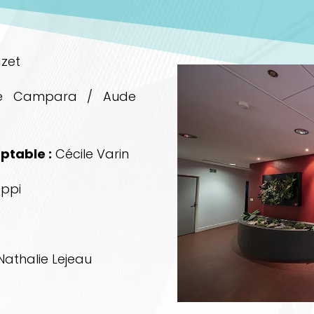
azet
e Campara / Aude
ptable :
Cécile Varin
oppi
Nathalie Lejeau