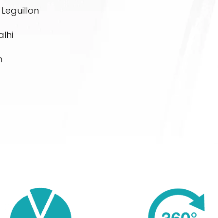
 Leguillon
lhi
n