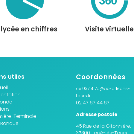
 lycée en chiffres
Visite virtuelle
ns utiles
Coordonnées
ueil
ce.0371417p@ac-orleans-
sentation
tours.fr
conde
02 47 67 44 67
ions
Adresse postale
mière-Terminale
 Banque
45 Rue de la Gitonnière,
37300 Joué-lès-Tours