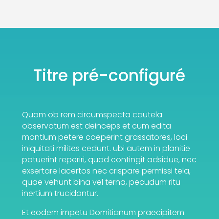
Titre pré-configuré
Quam ob rem circumspecta cautela
observatum est deinceps et cum edita
montium petere coeperint grassatores, loci
iniquitati milites cedunt. ubi autem in planitie
potuerint reperiri, quod contingit adsidue, nec
exsertare lacertos nec crispare permissi tela,
quae vehunt bina vel terna, pecudum ritu
inertium trucidantur.
Et eodem impetu Domitianum praecipitem