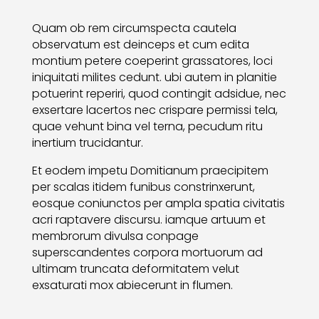
Quam ob rem circumspecta cautela
observatum est deinceps et cum edita
montium petere coeperint grassatores, loci
iniquitati milites cedunt. ubi autem in planitie
potuerint reperiri, quod contingit adsidue, nec
exsertare lacertos nec crispare permissi tela,
quae vehunt bina vel terna, pecudum ritu
inertium trucidantur.
Et eodem impetu Domitianum praecipitem
per scalas itidem funibus constrinxerunt,
eosque coniunctos per ampla spatia civitatis
acri raptavere discursu. iamque artuum et
membrorum divulsa conpage
superscandentes corpora mortuorum ad
ultimam truncata deformitatem velut
exsaturati mox abiecerunt in flumen.