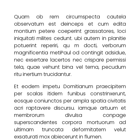
Quam ob rem circumspecta cautela
observatum est deinceps et cum edita
montium petere coeperint grassatores, loci
iniquitati milites cedunt. ubi autem in planitie
potuerint reperiri, qu m docti, verborum
magnificentia metiPaul od contingit adsidue,
nec exsertare lacertos nec crispare permissi
tela, quae vehunt bina vel terna, pecudum
ritu inertium trucidantur.
Et eodem impetu Domitianum praecipitem
per scalas itidem funibus constrinxerunt,
eosque coniunctos per ampla spatia civitatis
acri raptavere discursu. iamque artuum et
membrorum divulsa conpage
superscandentes corpora mortuorum ad
ultimam truncata deformitatem velut
exsaturati mox abiecerunt in flumen.