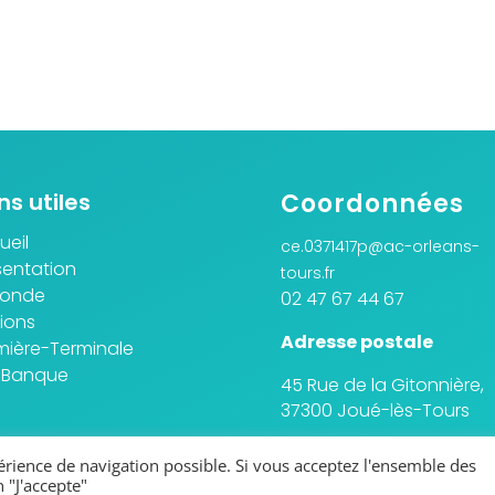
ns utiles
Coordonnées
ueil
ce.0371417p@ac-orleans-
sentation
tours.fr
conde
02 47 67 44 67
ions
Adresse postale
mière-Terminale
 Banque
45 Rue de la Gitonnière,
37300 Joué-lès-Tours
périence de navigation possible. Si vous acceptez l'ensemble des
 "J'accepte"
ions légales
Politique de confidentialité