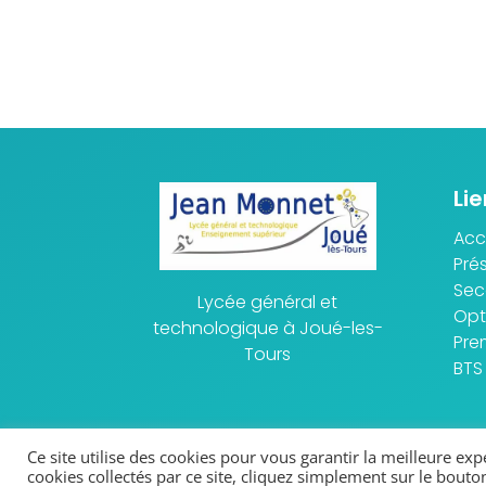
Lie
Acc
Pré
Se
Lycée général et
Opt
technologique à Joué-les-
Pre
Tours
BTS
Ce site utilise des cookies pour vous garantir la meilleure ex
cookies collectés par ce site, cliquez simplement sur le bouton
© 2026 - Lycée Jean Monnet
Ment