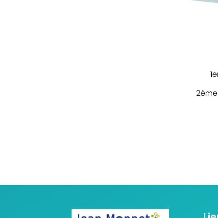
1e
2ème 
Lie