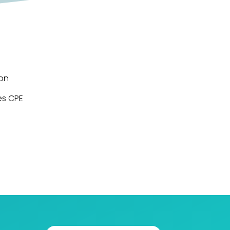
ion
es CPE